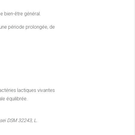
le bien-être général.
r une période prolongée, de
téries lactiques vivantes
le équilibrée.
sei DSM 32243, L.