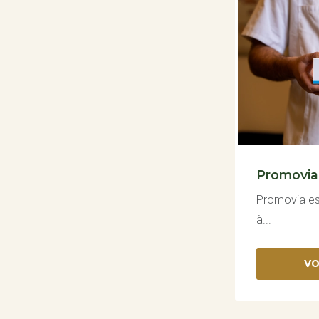
Promovia
Promovia est
à...
VO