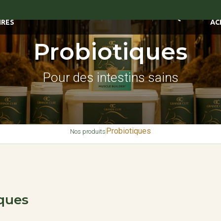
E MÉDICAMENTS
OÙ
SIVOMIXX
MARQUES
IRES
AC
Probiotiques
Pour des intestins sains
Probiotiques
Nos produits
ques