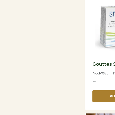
Gouttes 
Nouveau – ma
:...
VO