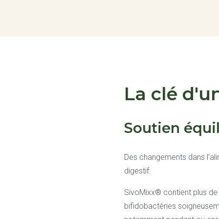
La clé d'u
Soutien équil
Des changements dans l’alime
digestif.
SivoMixx® contient plus de 
bifidobactéries soigneuseme