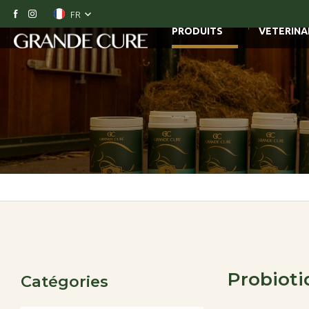
FR
NOS
GAMME D
PRODUITS
VÉTÉRINA
Probioti
Catégories