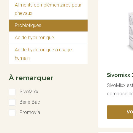
Aliments complémentaires pour
chevaux
Probiotiques
Acide hyaluronique
Acide hyaluronique à usage
humain
Sivomixx
À remarquer
SivoMixx est
SivoMixx
composé de.
Bene-Bac
VO
Promovia