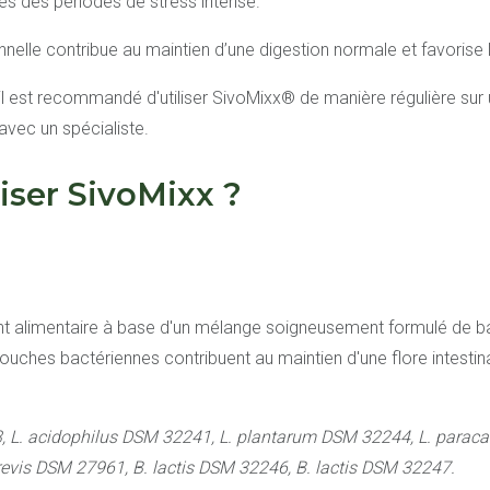
 des périodes de stress intense.
onnelle contribue au maintien d’une digestion normale et favorise 
, il est recommandé d'utiliser SivoMixx® de manière régulière su
avec un spécialiste.
iser SivoMixx ?
 alimentaire à base d'un mélange soigneusement formulé de bac
ouches bactériennes contribuent au maintien d'une flore intestina
 L. acidophilus DSM 32241, L. plantarum DSM 32244, L. paraca
revis DSM 27961, B. lactis DSM 32246, B. lactis DSM 32247.