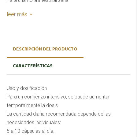
Para una flora intestinal sana
Sin gluten, sin lactosa y sin alérgenos.
leer más
Libre de OGM
Libre de colorantes
DESCRIPCIÓN DEL PRODUCTO
CARACTERÍSTICAS
Uso y dosificación
Para un comienzo intensivo, se puede aumentar
temporalmente la dosis.
La cantidad diaria recomendada depende de las
necesidades individuales:
5 a 10 cápsulas al día.