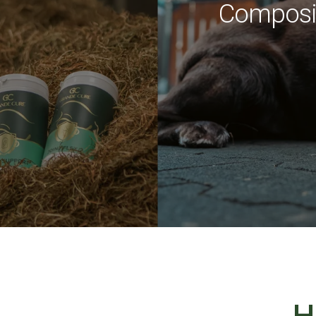
Composic
H