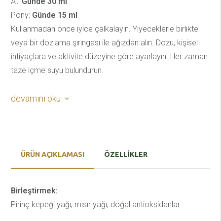
At:
Günde 30 ml
Pony:
Günde 15 ml
Kullanmadan önce iyice çalkalayın. Yiyeceklerle birlikte
veya bir dozlama şırıngası ile ağızdan alın. Dozu, kişisel
ihtiyaçlara ve aktivite düzeyine göre ayarlayın. Her zaman
taze içme suyu bulundurun.
Depolama tavsiyesi:
devamını oku
Serin, kuru ve karanlık bir yerde saklayın. Kullandıktan
sonra kabı sıkıca kapatın. Doğrudan güneş ışığına maruz
bırakmayın. Çocukların erişemeyeceği yerde saklayın.
ÜRÜN AÇIKLAMASI
ÖZELLIKLER
Birleştirmek:
Pirinç kepeği yağı, mısır yağı, doğal antioksidanlar