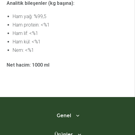
Analitik bileşenler (kg başına):
Ham yağ: %99,5
Ham protein: <%1
Ham lif: <%1
Ham kül: <%1
Nem: <%1
Net hacim: 1000 ml
Genel
Ürünler