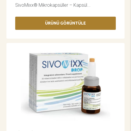
SivoMixx® Mikrokapsüller – Kapsül...
ÜRÜNÜ GÖRÜNTÜLE