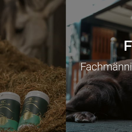
F
Fachmännis