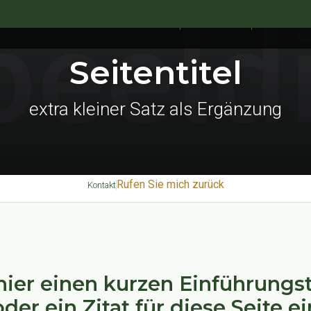
ORTIMENT AN TIERARZNEIMITTELN
SIVOMIXX
MARKEN
Seitentitel
extra kleiner Satz als Ergänzung
Rufen Sie mich zurück
Kontakt
ier einen kurzen Einführungst
oder ein Zitat für diese Seite ei