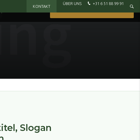
ÜBER UNS
+31 6 51 88 99 91
KONTAKT
WO ERHÄLTLICH
LUST AUF EIN KENNENLERNEN?
itel, Slogan
n